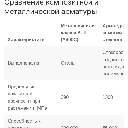
Сравнение композитной и
металлической арматуры
Металлическая
Арматура
класса A-III
композитн
Характеристики
(А400С)
стеклопла
Стеклорови
соединенн
Выполнена из
Сталь
эпоксидны
полимером
Предельные
показатели
390
1300
прочности при
растяжении, МПа
Способность к