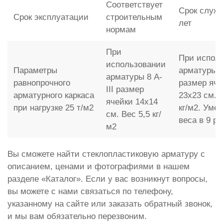
Соответствует
Срок служб
Срок эксплуатации
строительным
лет
нормам
При
При испол
использовании
Параметры
арматуры 
арматуры 8 A-
равнопрочного
размер яче
III размер
арматурного каркаса
23x23 см. 
ячейки 14x14
при нагрузке 25 т/м2
кг/м2. Уме
см. Вес 5,5 кг/
веса в 9 ра
м2
Вы сможете найти стеклопластиковую арматуру с
описанием, ценами и фотографиями в нашем
разделе «Каталог». Если у вас возникнут вопросы,
вы можете с нами связаться по телефону,
указанному на сайте или заказать обратный звонок,
и мы вам обязательно перезвоним.