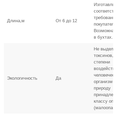
Изготавлив
соответств
требовани
Длина,м
От 6 до 12
покупателя
Возможна 
в бухтах.
Не выделя
токсинов, 
степени
воздействи
человечес
Экологичность
Да
организм и
природу
принадлежи
классу опа
(малоопас