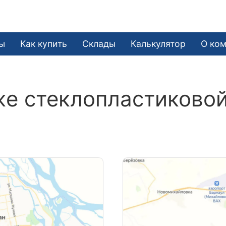
ы
Как купить
Склады
Калькулятор
О ко
е стеклопластиково