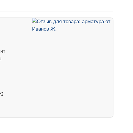
нт
р.
23