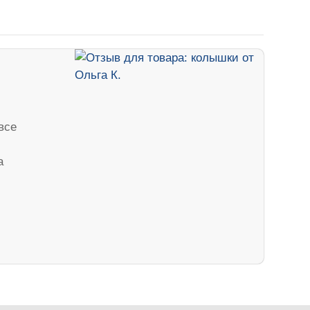
все
а