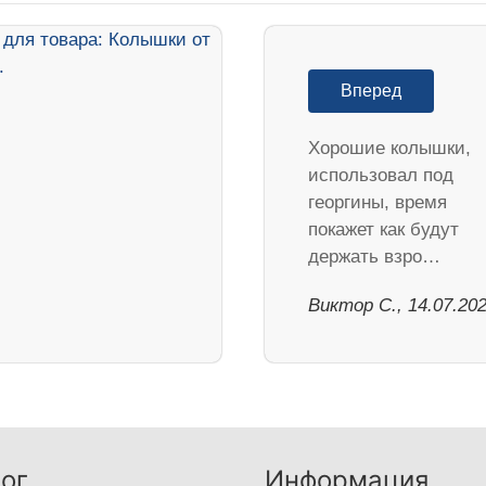
Вперед
Хорошие колышки,
использовал под
георгины, время
покажет как будут
держать взро…
Виктор С., 14.07.20
ог
Информация