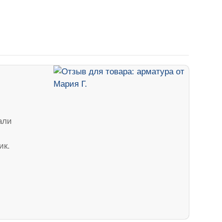
али
ик.