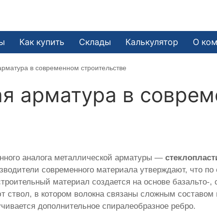
ы
Как купить
Склады
Калькулятор
О ко
арматура в современном строительстве
ая арматура в совре
енного аналога металлической арматуры —
стеклопласт
зводители современного материала утверждают, что по
троительный материал создается на основе базальто-, с
т ствол, в котором волокна связаны сложным составом
учивается дополнительное спиралеобразное ребро.