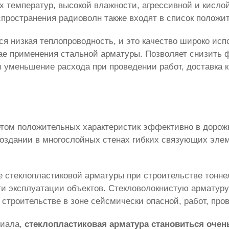
их температур, высокой влажности, агрессивной и кисл
пространения радиоволн также входят в список положит
я низкая теплопроводность, и это качество широко исп
учае применения стальной арматуры. Позволяет снизить
 уменьшение расхода при проведении работ, доставка к 
етом положительных характеристик эффективно в доро
создании в многослойных стенах гибких связующих эл
 стеклопластиковой арматуры при строительстве тоннел
сти эксплуатации объектов. Стекловолокнистую арматур
троительстве в зоне сейсмически опасной, работ, про
риала,
стеклопластиковая арматура становиться оче