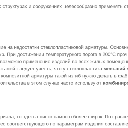
х структурах и сооружениях целесообразно применять с
ие на недостатки стеклопластиковой арматуры. Основн
р. При достижении температурного порога в 200°С проч
возможно применение изделий во всех жилых помещен
этажей следует учесть, что у стеклопластика
меньший 
 композитной арматуры такой изгиб нужно делать в фаб
роительства в этом случае часто используют
комбинир
риала, то здесь список намного более широк. По сравн
 вес соответствующего по параметрам изделия составля