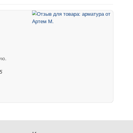
ую.
5