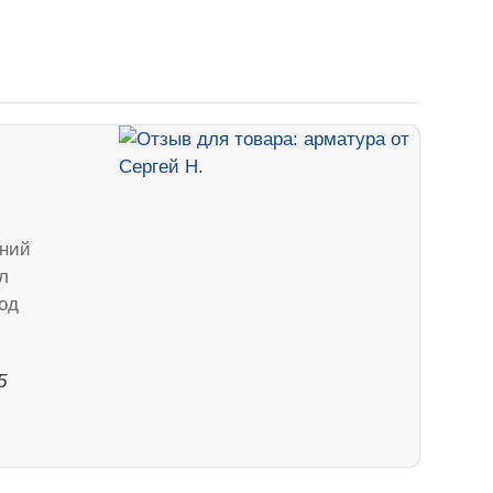
аний
л
од
5