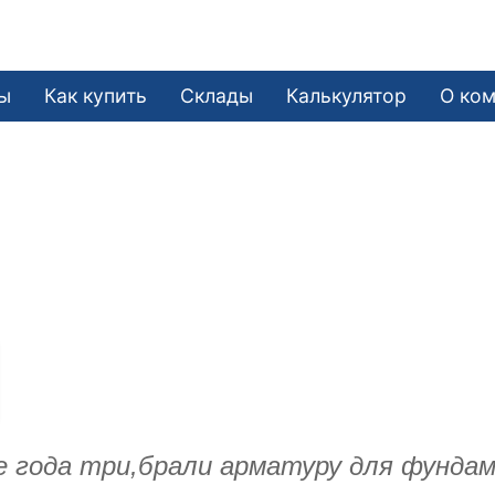
ы
Как купить
Склады
Калькулятор
О ко
е года три,брали арматуру для фунда