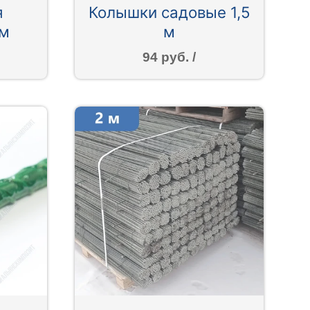
я
Колышки садовые 1,5
 м
м
94 руб. /