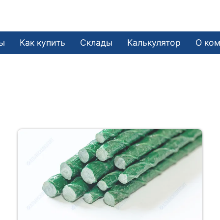
ы
Как купить
Склады
Калькулятор
О ко